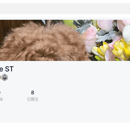
e ST
0
8
絲
已關注