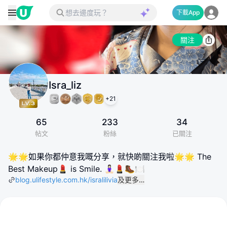
下載App
關注
Isra_liz
+
21
65
233
34
帖文
粉絲
已關注
🌟🌟如果你都仲意我嘅分享，就快啲關注我啦🌟🌟 The
Best Makeup💄 is Smile. 🧘🏻‍♀️💄🥾🍽️
blog.ulifestyle.com.hk/isralilivia
及更多…