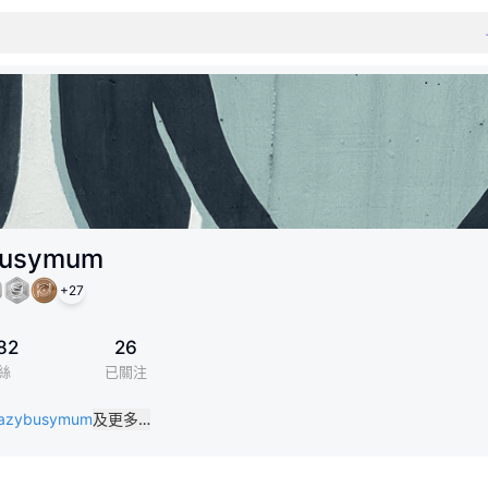
busymum
+
27
82
26
絲
已關注
k/lazybusymum
及更多…