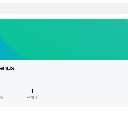
enus
0
1
絲
已關注