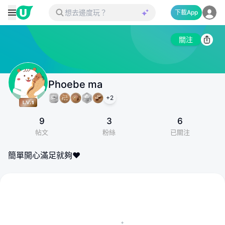
下載App
關注
Phoebe ma
+
2
9
3
6
帖文
粉絲
已關注
簡單開心滿足就夠❤️