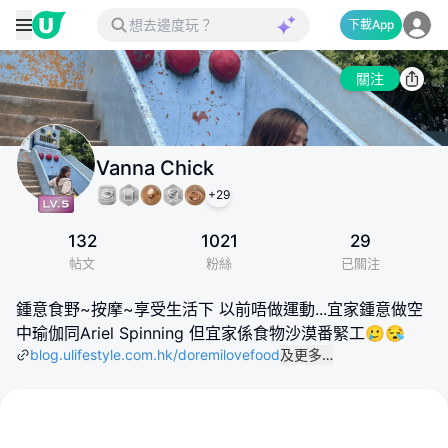
下載App
關注
Vanna Chick
+
29
132
1021
29
帖文
粉絲
已關注
鍾意食野~按摩~享受生活下 以前唔做運動...宜家鍾意做空
中瑜伽同Ariel Spinning 但宜家係食物沙漠番緊工🥲😪
blog.ulifestyle.com.hk/doremilovefood
及更多…