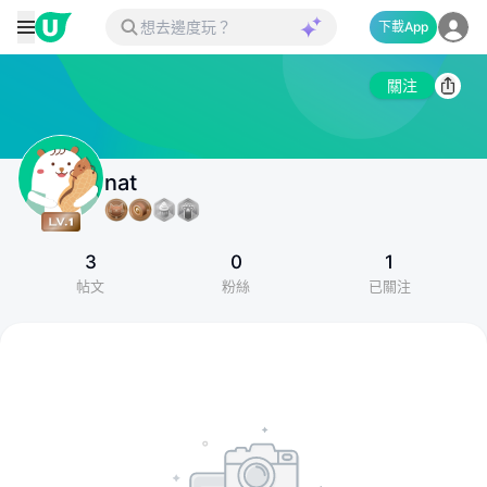
下載App
關注
nat
3
0
1
帖文
粉絲
已關注