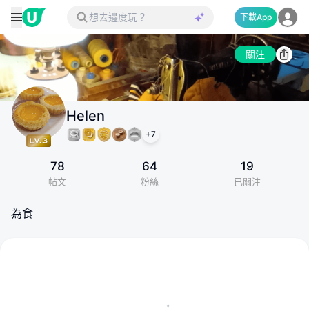
下載App
關注
Helen
+
7
78
64
19
帖文
粉絲
已關注
為食