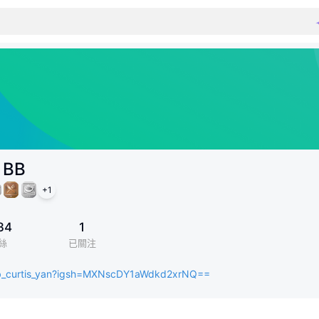
 BB
+
1
34
1
絲
已關注
b_curtis_yan?igsh=MXNscDY1aWdkd2xrNQ==