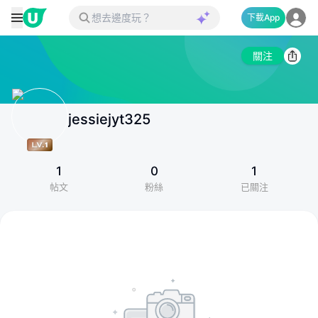
下載App
關注
jessiejyt325
1
0
1
帖文
粉絲
已關注