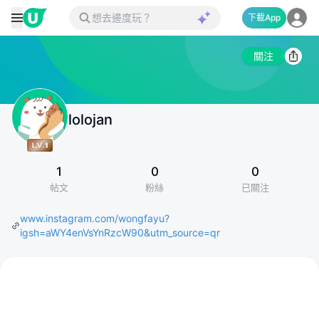
下載App
關注
lolojan
1
0
0
帖文
粉絲
已關注
www.instagram.com/wongfayu?
igsh=aWY4enVsYnRzcW90&utm_source=qr