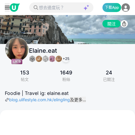
下載App
關注
Elaine.eat
+
25
153
1649
24
帖文
粉絲
已關注
Foodie | Travel ig: elaine.eat
blog.ulifestyle.com.hk/elingling
及更多…