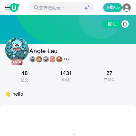
下載App
關注
Angle Lau
+
17
48
1431
27
帖文
粉絲
已關注
👋 hello