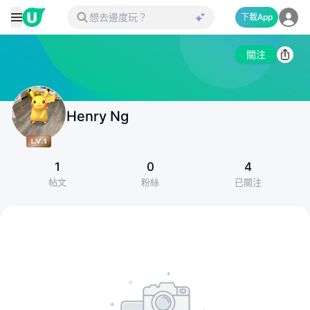
下載App
關注
Henry Ng
1
0
4
帖文
粉絲
已關注