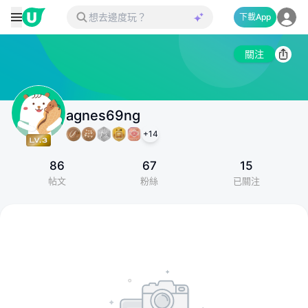
下載App
關注
agnes69ng
+
14
86
67
15
帖文
粉絲
已關注