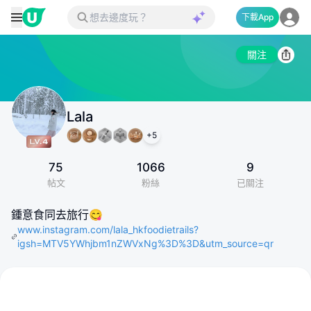
下載App
關注
Lala
+
5
75
1066
9
帖文
粉絲
已關注
鍾意食同去旅行😋
www.instagram.com/lala_hkfoodietrails?
igsh=MTV5YWhjbm1nZWVxNg%3D%3D&utm_source=qr