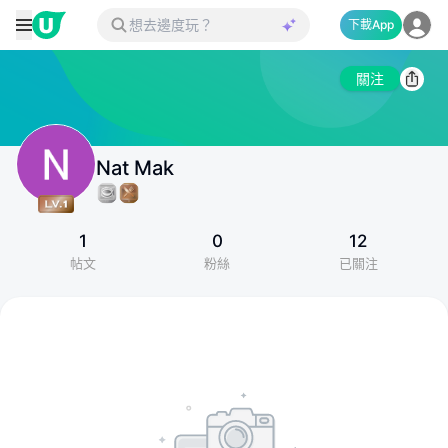
下載App
關注
Nat Mak
1
0
12
帖文
粉絲
已關注