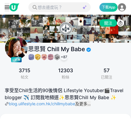
下載App
關注
思思賢 Chill My Babe
+
87
3715
12303
57
帖文
粉絲
已關注
享受至Chill生活的90後情侶 Lifestyle Youtuber🎬Travel
blogger ✈️ 訂閱我地頻道✨思思賢Chill My Babe ✨
blog.ulifestyle.com.hk/chillmybabe
及更多…