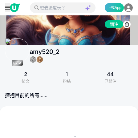
下載App
關注
amy520_2
2
1
44
帖文
粉絲
已關注
擁抱目前的所有……