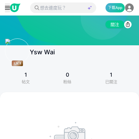
下載App
關注
Ysw Wai
1
0
1
帖文
粉絲
已關注