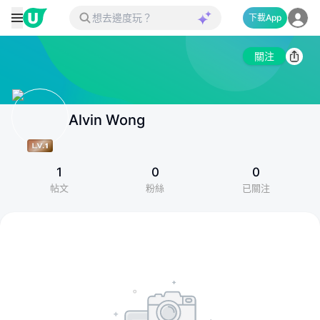
下載App
關注
Alvin Wong
1
0
0
帖文
粉絲
已關注