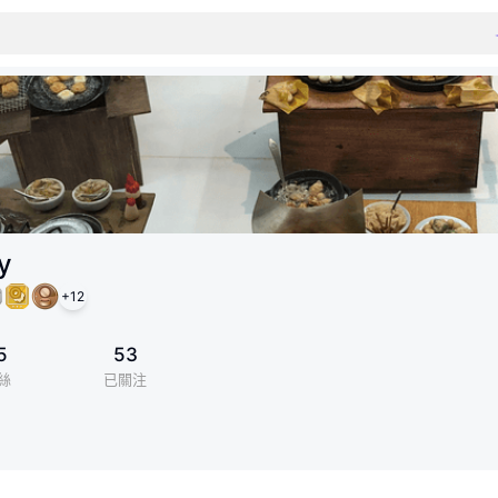
y
+
12
5
53
絲
已關注