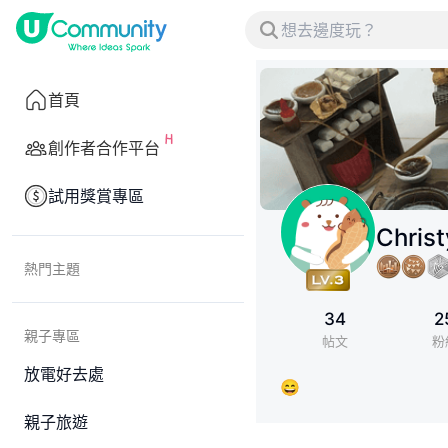
首頁
創作者合作平台
試用獎賞專區
Christ
熱門主題
34
2
親子專區
帖文
粉
放電好去處
😄
親子旅遊