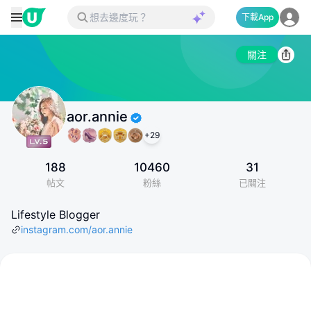
下載App
關注
aor.annie
+
29
188
10460
31
帖文
粉絲
已關注
Lifestyle Blogger
instagram.com/aor.annie