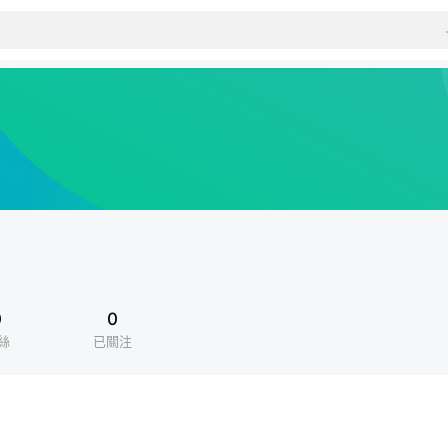
0
0
絲
已關注