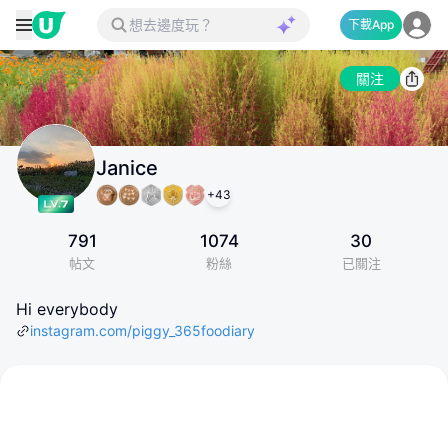
下載App
關注
Janice
+
43
791
1074
30
帖文
粉絲
已關注
Hi everybody
instagram.com/piggy_365foodiary