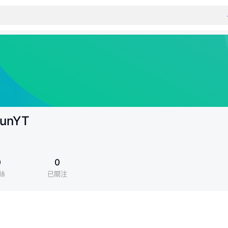
JunYT
0
0
絲
已關注