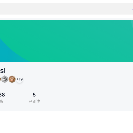
sl
+
19
38
5
絲
已關注