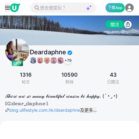
下載App
關注
Deardaphne
+
79
1316
10590
43
帖文
粉絲
已關注
𝒯𝒽𝑒𝓇𝑒 𝒶𝓇𝑒 𝓈𝑜 𝓂𝒶𝓃𝓎 𝒷𝑒𝒶𝓊𝓉𝒾𝒻𝓊𝓁 𝓇𝑒𝒶𝓈𝑜𝓃 𝒷𝑒 𝒽𝒶𝓅𝓅𝓎. (´◔ .̮◔)
𝕀𝔾:𝕕𝕖𝕒𝕣_𝕕𝕒𝕡𝕙𝕟𝕖𝟙
blog.ulifestyle.com.hk/deardaphne
及更多…