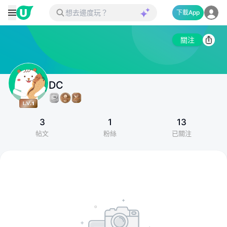
下載App
關注
DC
3
1
13
帖文
粉絲
已關注