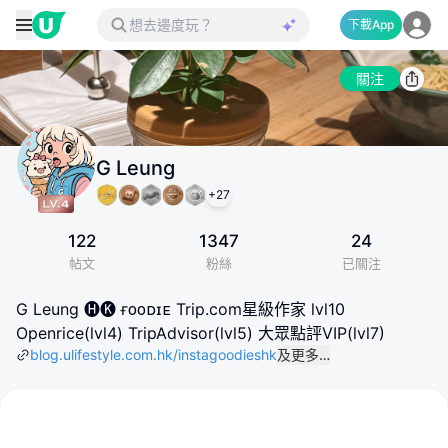
下載App
關注
G Leung
+
27
122
1347
24
帖文
粉絲
已關注
G Leung 🅗🅚 ғᴏᴏᴅɪᴇ Trip.com星級作家 lvl10
Openrice(lvl4) TripAdvisor(lvl5) 大眾點評VIP(lvl7)
blog.ulifestyle.com.hk/instagoodieshk
及更多…