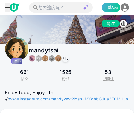
下載App
關注
mandytsai
+
13
661
1525
53
帖文
粉絲
已關注
Enjoy food, Enjoy life.
www.instagram.com/mandywwt?igsh=MXdhbGJua3F0MHJn