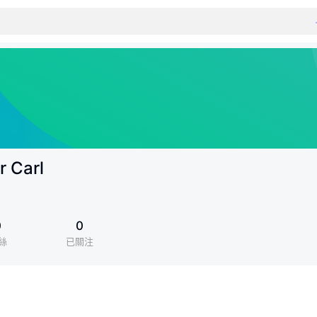
r Carl
0
0
絲
已關注