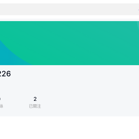
226
0
2
絲
已關注