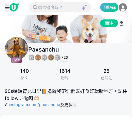
下載App
關注
Paxsanchu
+
26
140
1614
25
帖文
粉絲
已關注
90s媽媽育兒日記📙追蹤我帶你們去好食好玩新地方，記住
follow 埋ig呀🫶🏼
instagram.com/paxsanchu
及更多…