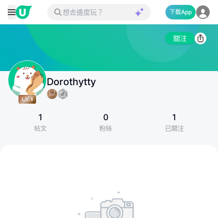
下載App
關注
Dorothytty
1
0
1
帖文
粉絲
已關注