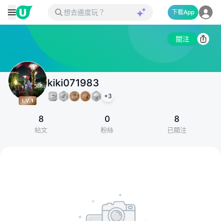
下載App
關注
kiki071983
+
3
8
0
8
帖文
粉絲
已關注