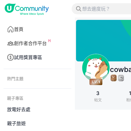
首頁
創作者合作平台
試用獎賞專區
cowba
熱門主題
3
親子專區
帖文
粉
放電好去處
親子旅遊