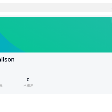
llson
1
0
絲
已關注