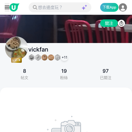
下載App
關注
vickfan
+
11
8
19
97
帖文
粉絲
已關注