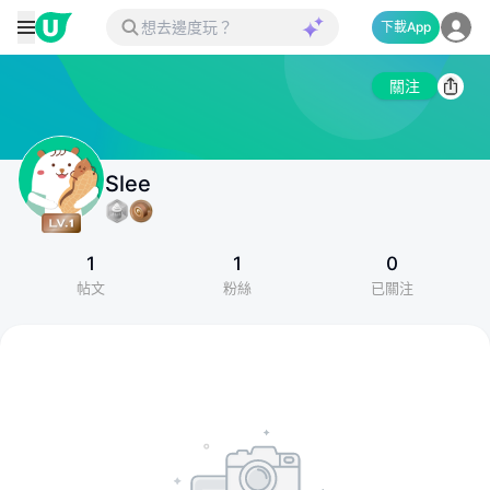
下載App
關注
Slee
1
1
0
帖文
粉絲
已關注