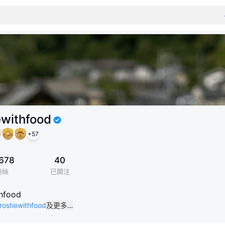
ewithfood
+
57
678
40
粉絲
已關注
thfood
frostiewithfood
及更多…