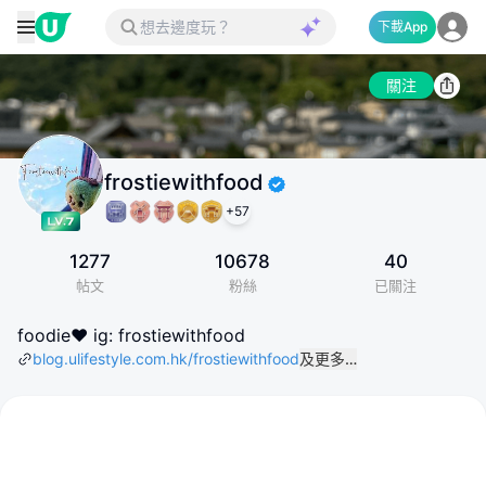
下載App
關注
frostiewithfood
+
57
1277
10678
40
帖文
粉絲
已關注
foodie❤️ ig: frostiewithfood
blog.ulifestyle.com.hk/frostiewithfood
及更多…