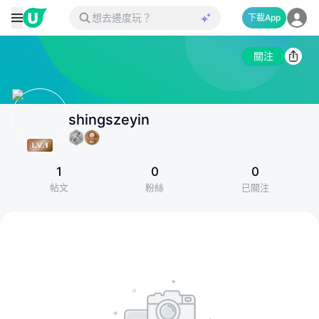
下載App
關注
shingszeyin
1
0
0
帖文
粉絲
已關注