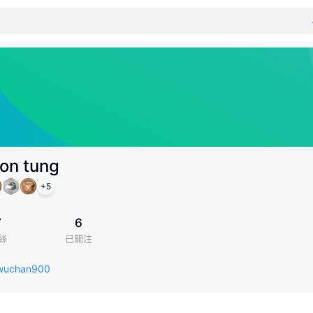
hon tung
+
5
7
6
絲
已關注
k/wuchan900