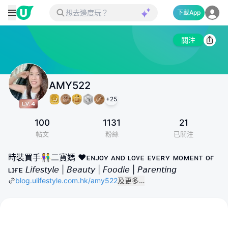
下載App
關注
AMY522
+
25
100
1131
21
帖文
粉絲
已關注
時裝買手👫二寶媽 ❤️ᴇɴᴊᴏʏ ᴀɴᴅ ʟᴏᴠᴇ ᴇᴠᴇʀʏ ᴍᴏᴍᴇɴᴛ ᴏғ
ʟɪғᴇ 𝘓𝘪𝘧𝘦𝘴𝘵𝘺𝘭𝘦 | 𝘉𝘦𝘢𝘶𝘵𝘺 | 𝘍𝘰𝘰𝘥𝘪𝘦 | 𝘗𝘢𝘳𝘦𝘯𝘵𝘪𝘯𝘨
blog.ulifestyle.com.hk/amy522
及更多…