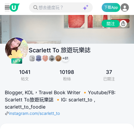
下載App
關注
Scarlett To 旅遊玩樂誌
+
61
1041
10198
37
帖文
粉絲
已關注
Blogger, KOL，Travel Book Writer 🔸Youtube/FB:
Scarlett To旅遊玩樂誌 🔸IG: scarlett_to ,
scarlett_to_foodie
instagram.com/scarlett_to