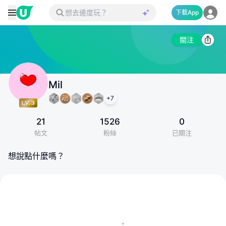
下載App
關注
Mil
+
7
21
1526
0
帖文
粉絲
已關注
想說點什麼嗎？