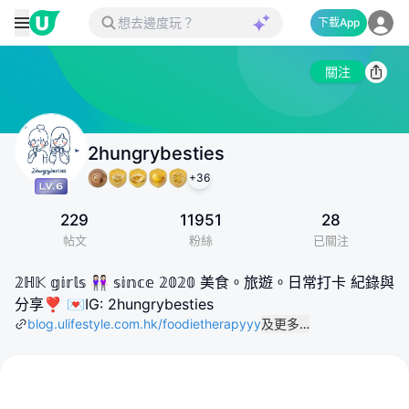
下載App
關注
2hungrybesties
+
36
229
11951
28
帖文
粉絲
已關注
𝟚ℍ𝕂 𝕘𝕚𝕣𝕝𝕤 👭🏻 𝕤𝕚𝕟𝕔𝕖 𝟚𝟘𝟚𝟘 美食。旅遊。日常打卡 紀錄與
分享❣️ 💌IG: 2hungrybesties
blog.ulifestyle.com.hk/foodietherapyyy
及更多…