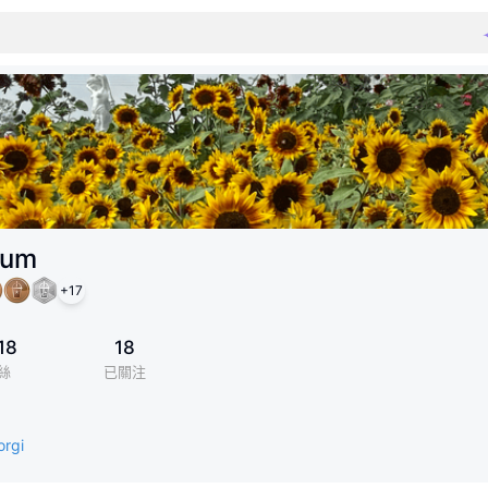
Sum
+
17
18
18
絲
已關注
orgi