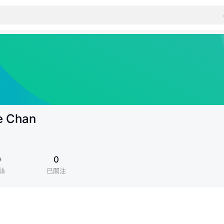
e Chan
0
0
絲
已關注