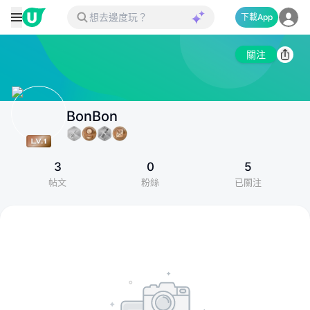
下載App
關注
BonBon
3
0
5
帖文
粉絲
已關注